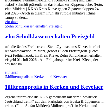
Die Abfallberaterinnen Alexandra Kempka (links) und Ellen
Bosdorf-Schmidt präsentieren das Plakat zur Kippenwoche. (Foto:
Stefan Mülders | KKA) Kreis Kleve gegen Zigarettenkippen 24.
April 2026 - Auch in diesem Frühjahr ruft die Initiative Rhine
cleanup zu den...
Mehr dazu
Zehn Schulklassen erhalten Preisgeld
Auch die 6c des Freiherr-von-Stein-Gymnasiums Kleve, hier bei
ihrer Sammelaktion im März, gehört zu den Preisträgern. (Foto:
privat) Frühjahrsputz im Kreis Kleve: Zehn Schulklassen erhalten
Preisgeld 01. Juli 2026 - Am Frühjahrsputz im Kreis Kleve, der
jedes Jahr im...
mehr lesen
Mülltrennprofis in Kerken und Kevelaer
Morgens informierte die KKA gemeinsam mit dem Showtruck
„Deutschland trennt“ auf dem Parkplatz von Edeka Brüggemeier in
Kerken. (Foto: Stefan Mülders) Mülltrennprofis in Kerken und