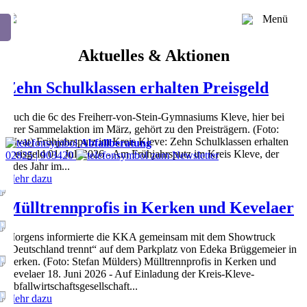
Menü
Aktuelles & Aktionen
Zehn Schulklassen erhalten Preisgeld
Auch die 6c des Freiherr-von-Stein-Gymnasiums Kleve, hier bei
ihrer Sammelaktion im März, gehört zu den Preisträgern. (Foto:
privat) Frühjahrsputz im Kreis Kleve: Zehn Schulklassen erhalten
Abfallberatung
Preisgeld 01. Juli 2026 - Am Frühjahrsputz im Kreis Kleve, der
02825 | 903420
zum Newsletter
jedes Jahr im...
Mehr dazu
Mülltrennprofis in Kerken und Kevelaer
Morgens informierte die KKA gemeinsam mit dem Showtruck
„Deutschland trennt“ auf dem Parkplatz von Edeka Brüggemeier in
Kerken. (Foto: Stefan Mülders) Mülltrennprofis in Kerken und
Kevelaer 18. Juni 2026 - Auf Einladung der Kreis-Kleve-
Abfallwirtschaftsgesellschaft...
Mehr dazu