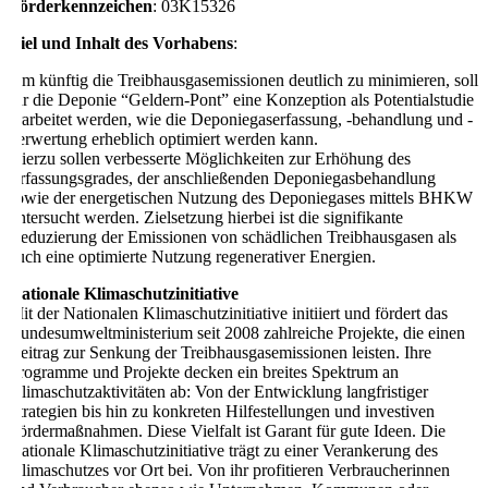
Förderkennzeichen
: 03K15326
Ziel und Inhalt des Vorhabens
:
Um künftig die Treibhausgasemissionen deutlich zu minimieren, soll
für die Deponie “Geldern-Pont” eine Konzeption als Potentialstudie
erarbeitet werden, wie die Deponiegaserfassung, -behandlung und -
verwertung erheblich optimiert werden kann.
Hierzu sollen verbesserte Möglichkeiten zur Erhöhung des
Erfassungsgrades, der anschließenden Deponiegasbehandlung
sowie der energetischen Nutzung des Deponiegases mittels BHKW
untersucht werden. Zielsetzung hierbei ist die signifikante
Reduzierung der Emissionen von schädlichen Treibhausgasen als
auch eine optimierte Nutzung regenerativer Energien.
Nationale Klimaschutzinitiative
Mit der Nationalen Klimaschutzinitiative initiiert und fördert das
Bundesumweltministerium seit 2008 zahlreiche Projekte, die einen
Beitrag zur Senkung der Treibhausgasemissionen leisten. Ihre
Programme und Projekte decken ein breites Spektrum an
Klimaschutzaktivitäten ab: Von der Entwicklung langfristiger
Strategien bis hin zu konkreten Hilfestellungen und investiven
Fördermaßnahmen. Diese Vielfalt ist Garant für gute Ideen. Die
Nationale Klimaschutzinitiative trägt zu einer Verankerung des
Klimaschutzes vor Ort bei. Von ihr profitieren Verbraucherinnen