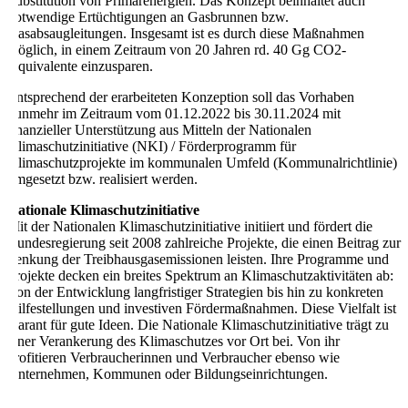
Substitution von Primärenergien. Das Konzept beinhaltet auch
notwendige Ertüchtigungen an Gasbrunnen bzw.
Gasabsaugleitungen. Insgesamt ist es durch diese Maßnahmen
möglich, in einem Zeitraum von 20 Jahren rd. 40 Gg CO2-
Äquivalente einzusparen.
Entsprechend der erarbeiteten Konzeption soll das Vorhaben
nunmehr im Zeitraum vom 01.12.2022 bis 30.11.2024 mit
finanzieller Unterstützung aus Mitteln der Nationalen
Klimaschutzinitiative (NKI) / Förderprogramm für
Klimaschutzprojekte im kommunalen Umfeld (Kommunalrichtlinie)
umgesetzt bzw. realisiert werden.
Nationale Klimaschutzinitiative
Mit der Nationalen Klimaschutzinitiative initiiert und fördert die
Bundesregierung seit 2008 zahlreiche Projekte, die einen Beitrag zur
Senkung der Treibhausgasemissionen leisten. Ihre Programme und
Projekte decken ein breites Spektrum an Klimaschutzaktivitäten ab:
Von der Entwicklung langfristiger Strategien bis hin zu konkreten
Hilfestellungen und investiven Fördermaßnahmen. Diese Vielfalt ist
Garant für gute Ideen. Die Nationale Klimaschutzinitiative trägt zu
einer Verankerung des Klimaschutzes vor Ort bei. Von ihr
profitieren Verbraucherinnen und Verbraucher ebenso wie
Unternehmen, Kommunen oder Bildungseinrichtungen.