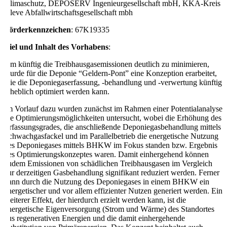
Klimaschutz, DEPOSERV Ingenieurgesellschaft mbH, KKA-Kreis
Kleve Abfallwirtschaftsgesellschaft mbh
Förderkennzeichen
: 67K19335
Ziel und Inhalt des Vorhabens
:
Um künftig die Treibhausgasemissionen deutlich zu minimieren,
wurde für die Deponie “Geldern-Pont” eine Konzeption erarbeitet,
wie die Deponiegaserfassung, -behandlung und -verwertung künftig
erheblich optimiert werden kann.
Im Vorlauf dazu wurden zunächst im Rahmen einer Potentialanalyse
die Optimierungsmöglichkeiten untersucht, wobei die Erhöhung des
Erfassungsgrades, die anschließende Deponiegasbehandlung mittels
Schwachgasfackel und im Parallelbetrieb die energetische Nutzung
des Deponiegases mittels BHKW im Fokus standen bzw. Ergebnis
des Optimierungskonzeptes waren. Damit einhergehend können
zudem Emissionen von schädlichen Treibhausgasen im Vergleich
zur derzeitigen Gasbehandlung signifikant reduziert werden. Ferner
kann durch die Nutzung des Deponiegases in einem BHKW ein
energetischer und vor allem effizienter Nutzen generiert werden. Ein
weiterer Effekt, der hierdurch erzielt werden kann, ist die
energetische Eigenversorgung (Strom und Wärme) des Standortes
aus regenerativen Energien und die damit einhergehende