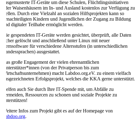
ausgemusterte IT-Geräte um diese Schulen, Flüchtlingsinitiativen
oder Waisenhäusern im In- und Ausland kostenlos zur Verfügung zu
stellen. Durch eine Vielzahl an sozialen Hilfsprojekten kann so
benachteiligten Kindern und Jugendlichen der Zugang zu Bildung
und digitaler Teilhabe ermöglicht werden.
Die gespendeten IT-Geräte werden gesichtet, überprüft, alle Daten
sicher gelöscht und anschließend unter Linux mit neuer
Lernsoftware für verschiedene Altersstufen (in unterschiedlichen
Landessprachen) ausgestattet.
Das große Engagement der vielen ehrenamtlichen
Unterstützer*innen (von der Privatperson bis zum
Wirtschaftsunternehmen) macht Labdoo.org.eV. zu einem vielfach
ausgezeichneten Erfolgsprojekt, welches die KKA gerne unterstützt.
Helfen auch Sie durch Ihre IT-Spende mit, um Abfälle zu
vermeiden, Ressourcen zu schonen und soziale Projekte zu
unterstützen!
Weitere Infos zum Projekt gibt es auf der Homepage von
Labdoo.org
.